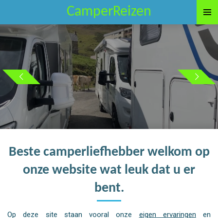
CamperReizen
Ga
direct
naar
de
hoofdinhoud
Beste camperliefhebber welkom op
onze website wat leuk dat u er
bent.
Op deze site staan vooral onze
eigen ervaringen
en