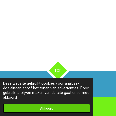
TOP
Deze website gebruikt cookies voor analyse-
© 2022 - 2026 Camperreizen
doeleinden en/of het tonen van advertenties. Door
gebruik te blijven maken van de site gaat u hiermee
akkoord.
Akkoord
E-mailadres