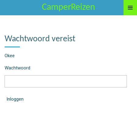
CamperReizen
Ga
direct
naar
de
hoofdinhoud
Wachtwoord vereist
Okee
Wachtwoord
Inloggen