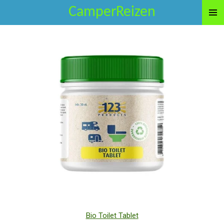
CamperReizen
Ga
direct
naar
de
hoofdinhoud
Bio Toilet Tablet