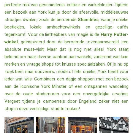
perfecte mix van geschiedenis, cultuur en winkelplezier. Tijdens
een bezoek aan York kun je door de sfeervolle, middeleeuwse
straatjes dwalen, zoals de beroemde
Shambles
, waar je unieke
boetiekjes, lokale ambachtswinkels en gezellige cafés
tegenkomt. Voor de liefhebbers van magie is de
Harry Potter-
winkel
, geïnspireerd door de beroemde tovenaarswereld, een
absolute must-visit. Maar dat is nog niet alles! York staat
bekend om haar diverse aanbod aan winkels, variërend van luxe
merken en vintage shops tot knusse speciaalzaken. Of je nu op
zoek bent naar souvenirs, mode of iets unieks, York heeft voor
ieder wat wils. Combineer een dagje shoppen met een bezoek
aan de iconische York Minster of een ontspannen wandeling
over de oude stadsmuren voor een onvergetelijke ervaring.
Vergeet tijdens je camperreis door Engeland zeker niet een
stop in deze veelzijdige stad te maken!