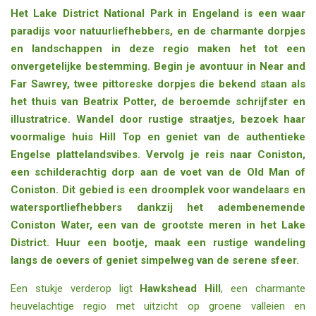
Het Lake District National Park in Engeland is een waar
paradijs voor natuurliefhebbers, en de charmante dorpjes
en landschappen in deze regio maken het tot een
onvergetelijke bestemming. Begin je avontuur in
Near and
Far Sawrey
, twee pittoreske dorpjes die bekend staan als
het thuis van Beatrix Potter, de beroemde schrijfster en
illustratrice. Wandel door rustige straatjes, bezoek haar
voormalige huis Hill Top en geniet van de authentieke
Engelse plattelandsvibes. Vervolg je reis naar
Coniston
,
een schilderachtig dorp aan de voet van de Old Man of
Coniston. Dit gebied is een droomplek voor wandelaars en
watersportliefhebbers dankzij het adembenemende
Coniston Water
, een van de grootste meren in het Lake
District. Huur een bootje, maak een rustige wandeling
langs de oevers of geniet simpelweg van de serene sfeer.
Een stukje verderop ligt
Hawkshead Hill
, een charmante
heuvelachtige regio met uitzicht op groene valleien en