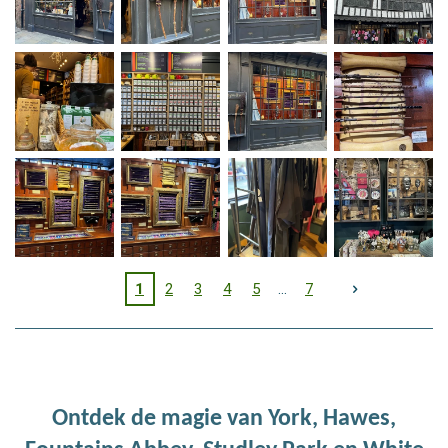
1
2
3
4
5
7
Ontdek de magie van York, Hawes,