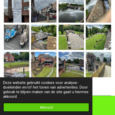
Deze website gebruikt cookies voor analyse-
1
2
3
4
5
6
doeleinden en/of het tonen van advertenties. Door
gebruik te blijven maken van de site gaat u hiermee
akkoord.
Ontdek het prachtige Anglesey,
Akkoord
E-mailadres