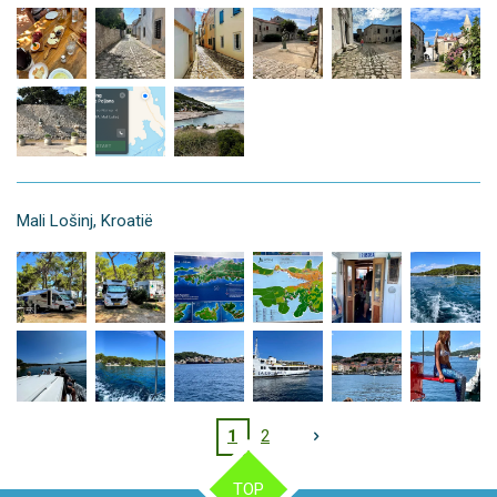
Mali Lošinj, Kroatië
1
2
TOP