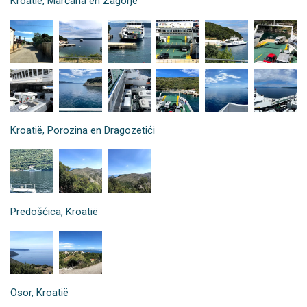
Kroatië, Marčana en Zagorje
Kroatië, Porozina en Dragozetići
Predošćica, Kroatië
Osor, Kroatië